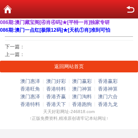
086期:澳门藏宝阁[④肖④码]★[平特一肖]独家专研
086期:澳门一点红[极限12码]★[天机①肖]准到可怕
下一篇：
上一篇：
返回网站首页
澳门惠泽
澳门好彩
澳门赢彩
香港赢彩
香港旺角
香港特料
澳门神算
香港神算
澳门惠泽
香港齐赢
澳门淘料
澳门六合
香港特料
香港天下
香港跑狗
香港九龙
天天好彩网址-246818.com
↑正版免费资料,精准原创请牢记本站网址↑